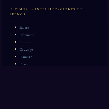
ÚLTIMOS 10 INTERPRETACIONES DE
SUEÑOS
Salitre
Afirmado
Granja
Crucifijo
Hambre
Desea
Copia de
Canal
Lavandería
Steeple
OTRAS INTERPRETACIONES DE LOS SUEÑOS