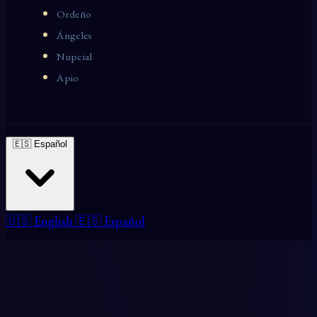
Ordeño
Ángeles
Nupcial
Apio
🇪🇸 Español
🇺🇸 English
🇪🇸 Español